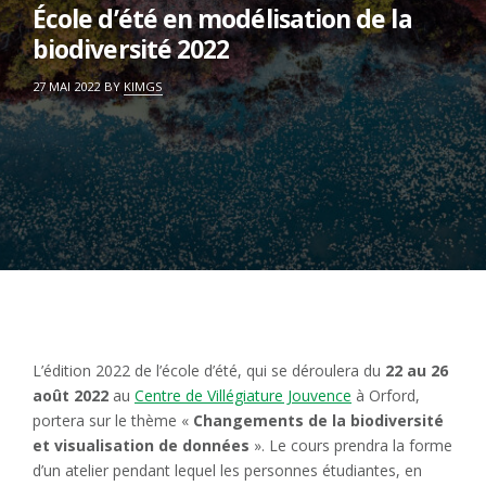
École d’été en modélisation de la
biodiversité 2022
ON
27 MAI 2022
BY
KIMGS
L’édition 2022 de l’école d’été, qui se déroulera du
22 au 26
août 2022
au
Centre de Villégiature Jouvence
à Orford,
portera sur le thème «
Changements de la biodiversité
et visualisation de données
». Le cours prendra la forme
d’un atelier pendant lequel les personnes étudiantes, en