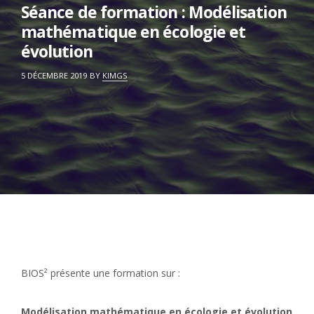
Séance de formation : Modélisation
mathématique en écologie et
évolution
ON
5 DÉCEMBRE 2019
BY
KIMGS
BIOS² présente une formation sur :
Modélisation mathématique en écologie et évolution