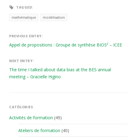
TAGGED:
mathématique
modélisation
Navigation
PREVIOUS ENTRY:
Appel de propositions : Groupe de synthèse BIOS² – ICEE
de
l'article
NEXT ENTRY:
The time I talked about data bias at the BES annual
meeting – Gracielle Higino
CATÉGORIES
Activités de formation
(49)
Ateliers de formation
(40)