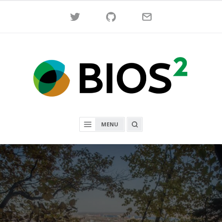
Skip
Twitter
GitHub
Mail
to
content
BIOS²
OPEN
MENU
A
SEARCH
BOX