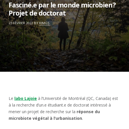
Fasciné.e par le monde microbien?
Projet de doctorat
ON
23 FÉVRIER 2022
BY
KIMGS
Le
labo Lajoie
à l’Université de Montréal (QC, Canada) est
à la recherche d’un.e étudiant.e de doctorat intéressé à
mener un projet de recherche sur la
réponse du
microbiote végétal à l’urbanisation
.