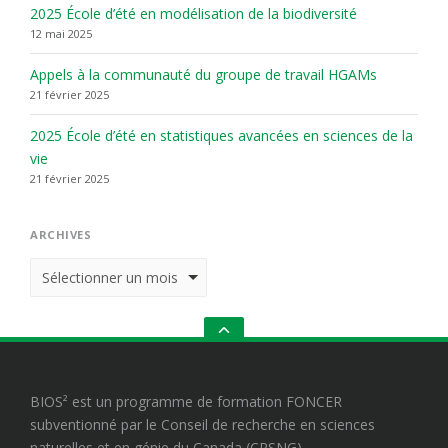
2025 École d’été en modélisation de la biodiversité
12 mai 2025
Appels à la communauté du groupe de travail HGAMs
21 février 2025
2025 École d’été en statistiques avancées en sciences de la
vie
21 février 2025
ARCHIVES
Archives
GO
TO
THE
TOP
BIOS² est un programme de formation FONCER
subventionné par le Conseil de recherche en sciences
naturelles et en génie du Canada (CRSNG)