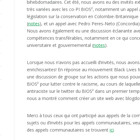
bihebdomadaires. Cet été, nous avons eu des invités ex
très variées avec les co-PI BIOS², notamment un appel av
législation sur la conservation en Colombie-Britanniqu
(
notes
), et un appel avec Pedro Peres-Neto (Concordia)
Nous avons également eu une discussion éclairante avec
compétences transférables, notamment en ce qui conce
universitaire et gouvernemental (
notes
).
Lorsque nous n’avons pas accueilli d’invités, nous avon
enrichissantes! En réponse au mouvement Black Lives 
une discussion de groupe sur les actions que nous po
BIOS² pour lutter contre le racisme, au cours de laquel
antiraciste sur le twitter du BIOS² dans un premier temp
nous a montré comment créer un site web avec blogdo
Merci à tous ceux qui ont participé aux appels de la co
sujets ou d’invités pour les appels communautaires, veu
des appels communautaires se trouvent
ici
.