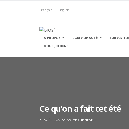
Skip
to
Français
English
content
BIOS²
À PROPOS
COMMUNAUTÉ
FORMATIO
NOUS JOINDRE
Ce qu’on a fait cet été
ON
31 AOÛT 2020
BY
KATHERINE HEBERT