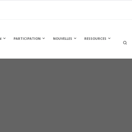
N
PARTICIPATION
NOUVELLES
RESSOURCES
OPEN
A
SEARC
BOX