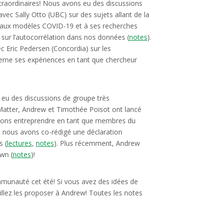
traordinaires! Nous avons eu des discussions
ec Sally Otto (UBC) sur des sujets allant de la
e aux modèles COVID-19 et à ses recherches
 sur l’autocorrélation dans nos données (
notes
).
 Eric Pedersen (Concordia) sur les
rne ses expériences en tant que chercheur
s eu des discussions de groupe très
Matter, Andrew et Timothée Poisot ont lancé
uvons entreprendre en tant que membres du
le nous avons co-rédigé une déclaration
s (
lectures
,
notes
). Plus récemment, Andrew
wn (
notes
)!
mmunauté cet été! Si vous avez des idées de
illez les proposer à Andrew! Toutes les notes