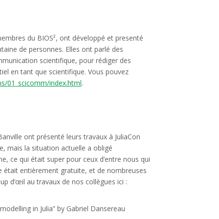
 membres du BIOS², ont développé et presenté
taine de personnes. Elles ont parlé des
mmunication scientifique, pour rédiger des
ntiel en tant que scientifique. Vous pouvez
ons/01_scicomm/index.html
.
Banville ont présenté leurs travaux à JuliaCon
 mais la situation actuelle a obligé
ne, ce qui était super pour ceux d’entre nous qui
e était entièrement gratuite, et de nombreuses
p d’œil au travaux de nos collègues ici :
 modelling in Julia” by Gabriel Dansereau